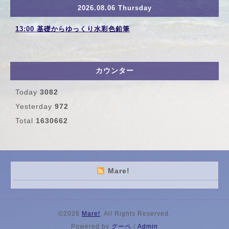
2026.08.06 Thursday
13:00 基礎からゆっくり水彩色鉛筆
カウンター
Today
3082
Yesterday
972
Total
1630662
Mare!
©2026
Mare!
. All Rights Reserved.
Powered by
グーペ
/
Admin