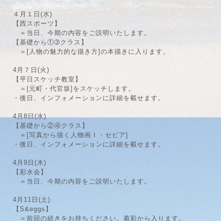
４月１日(水)
【西スポーツ】
＝当日、今期の内容をご説明いたします。
【基礎から①➂クラス】
＝[人物の魅力的な描き方]の本描きに入ります。
4月７日(火)
【平日スケッチ教室】
＝[元町・代官坂]をスケッチします。
・後日、インフォメーションに詳細を載せます。
4月8日(水)
【基礎から②④クラス】
＝[写真から描く人物画Ⅰ・セピア]
・後日、インフォメーションに詳細を載せます。
4月9日(木)
【彩水会】
＝当日、今期の内容をご説明いたします。
4月11日(土)
【S&eggs】
＝前回の続きをお持ちください。着彩から入ります。