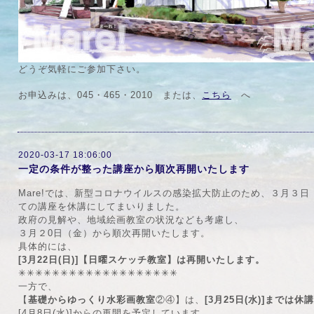
どうぞ気軽にご参加下さい。
お申込みは、045・465・2010 または、
こちら
へ
2020-03-17 18:06:00
一定の条件が整った講座から順次再開いたします
Mare!では、新型コロナウイルスの感染拡大防止のため、３月３
ての講座を休講にしてまいりました。
政府の見解や、地域絵画教室の状況なども考慮し、
３月２0日（金）から順次再開いたします。
具体的には、
[3月22日(日)]【日曜スケッチ教室】は再開いたします。
✳︎✳︎✳︎✳︎✳︎✳︎✳︎✳︎✳︎✳︎✳︎✳︎✳︎✳︎✳︎✳︎✳︎✳︎✳︎
一方で、
【
基礎からゆっくり水彩画教室
②④】は、
[3月25日(水)]までは休
[4月8日(水)]からの再開を予定しています。