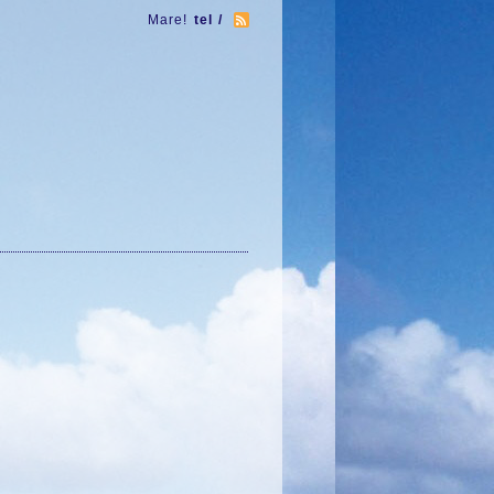
Mare!
tel /