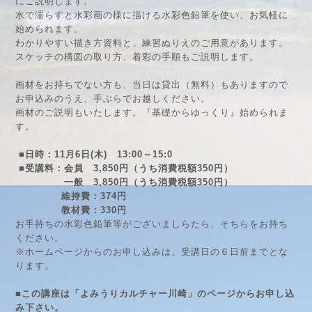
にご説明します。
水で濡らすと水彩画の様に描ける水彩色鉛筆を使い、お気軽に
始められます。
わかりやすい描き方資料と、練習ぬりえのご用意があります。
スケッチの構図の取り方、着彩の手順もご説明します。
画材をお持ちでない方も、当日は貸出（無料）もありますので
お申込みのうえ、手ぶらでお越しください。
画材のご説明もいたします。『基礎からゆっくり』始められま
す。
■日時：11月6日(木) 13:00～15:0
■受講料：会員 3,850円（うち消費税額350円）
一般 3,850円（うち消費税額350円）
維持費：374円
教材費：330円
お手持ちの水彩色鉛筆等がございましらたら、そちらをお持ち
ください。
※ホームページからのお申し込みは、受講日の６日前までとな
ります。
■この講座は「よみうりカルチャー川崎」のページからお申し込
み下さい。