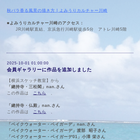
秋バラ香る風景の描き方 | よみうりカルチャー川崎
■よみうりカルチャー川崎のアクセス：
JR川崎駅直結、京浜急行川崎駅徒歩5分 アトレ川崎5階
2025-10-01 01:00:00
会員ギャラリーに作品を追加しました
【横浜スケッチ教室】から
「總持寺・三松閣」nan.さん
この作品は
こちら
、
「總持寺・仏殿」nan.さん
この作品は
こちら
、
「ベイクウォーター・ベイガーデ」nan.さん
「ベイクウォーター・ベイガーデ」渡部 昭子さん
「ベイクウォーター・ベイガーデ01」小澤 栄さん