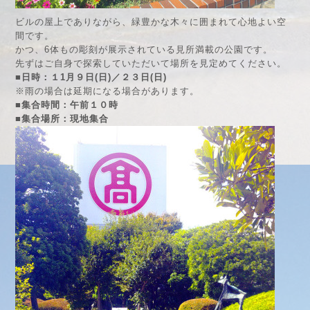
ビルの屋上でありながら、緑豊かな木々に囲まれて心地よい空
間です。
かつ、6体もの彫刻が展示されている見所満載の公園です。
先ずはご自身で探索していただいて場所を見定めてください。
■日時：１1月９日(日)／２３日(日)
※雨の場合は延期になる場合があります。
■集合時間：午前１０時
■集合場所：現地集合