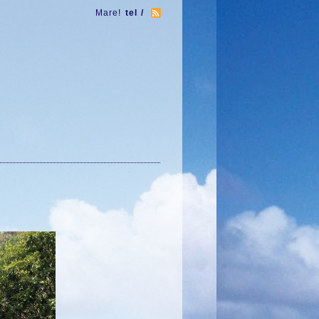
Mare!
tel /