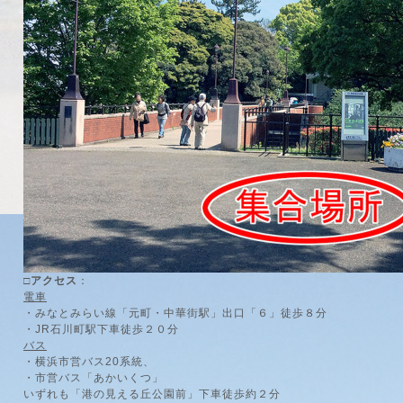
□アクセス
：
電車
・みなとみらい線「元町・中華街駅」出口「６」徒歩８分
・JR石川町駅下車徒歩２０分
バス
・横浜市営バス20系統、
・市営バス「あかいくつ」
いずれも「港の見える丘公園前」下車徒歩約２分