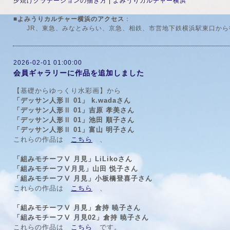
夕焼けグラデーションの描き方 | よみうりカルチャー横浜
■よみうりカルチャー横浜のアクセス
：
JR、東急、みなとみらい、京急、相鉄、市営地下鉄横浜駅東口か
2026-02-01 01:00:00
会員ギャラリーに作品を追加しました
【基礎からゆっくり水彩画】から
「デッサン人形Ⅱ 01」 k.wadaさん
「デッサン人形Ⅱ 01」吉原 孝美さん
「デッサン人形Ⅱ 01」池田 順子さん
「デッサン人形Ⅱ 01」富山 明子さん
これらの作品は
こちら
、
「組みモチーフⅤ 月見」LiLikoさん
「組みモチーフⅤ月見」山田 悦子さん
「組みモチーフⅤ 月見」小板橋登喜子さん
これらの作品は
こちら
、
「組みモチーフⅤ 月見」倉持 暁子さん
「組みモチーフⅤ 月見02」倉持 暁子さん
これらの作品は
こちら
です。