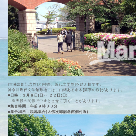
[大佛次郎記念館]と[神奈川近代文学館]を結ぶ橋です。
神奈川近代文学館敷地には、由緒ある名木[芸亭の桜]があります。
■日時：３月８日(日)・２２日(日)
※天候の関係で中止とさせて頂くことがあります。
■集合時間：午前９時３０分
■集合場所：現地集合(大佛次郎記念館側付近)