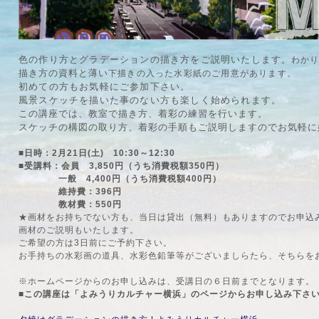
色の作り方とグラデーションの描き方をご説明いたします。
わか
描き方の資料と薄い
下描きの入った
水彩紙のご用意があります。
初めての方もお気軽にご参加下さい。
風景スケッチを描いた事のない方も楽しく始められます。
この講座では、教室で描き方、着彩の練習を行います。
スケッチの構図の取り方、着彩の手順もご説明しますのでお気軽に
■日時：2月21日(土) 10:30～12:30
■受講料：会員 3,850円（うち消費税額350円）
一般 4,400円（うち消費税額400円）
維持費：396円
教材費：550円
★画材をお持ちでない方も、当日は貸出（無料）もありますのでお申込
画材のご説明もいたします。
ご希望の方は3日前にご予約下さい。
お手持ちの水彩画の道具、水彩色鉛筆等がございましらたら、そちらを
※ホームページからのお申し込みは、受講日の６日前までとなります。
■この講座は「よみうりカルチャー横浜」のページからお申し込み下さ