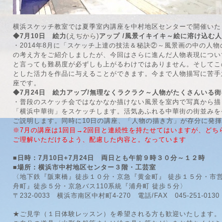
横浜スケッチ教室では夏季室内講座を中村地区センターで開催いた
◆7月10日 絵力
(えぢから)
アップ /風景イキイキ～絵に溶け込む
・2014年8月に「スケッチ上達の技法＆秘訣②～風景画の中の人
の考え方をご紹介しましたが、今回はさらに進んだ人物表現につい
と言っても難易度が必ずしも上がるわけではありません。そしてこ
とした活力を作品に与えることができます。今まで人物描写に苦手
座です。
◆7月24日 絵力アップ/無理なくラクラク～人物がたくさんいる
・普段のスケッチ会ではなかなか描けない風景を室内で写真から描
「横浜中華街」をスケッチします。活気あふれる中華街の街並みを
ご説明します。同時に10日の講座、「人物の描き方」が存分に発
※7月の講座は1回目→2回目と連続性を持たせてはいますが、どち
ご理解いただけるよう、配慮した内容と。なっています
■日時：7月10日+7月24日 両日とも午前９時３０分～１２
■場所：横浜市中村地区センター３階・工芸室
〈地下鉄『阪東橋』徒歩１０分・京急『黄金町』 徒歩１５分・市営バス6
舟町』徒歩５分・京急バス110系統『浦舟町 徒歩５分〉
〒232-0033 横浜市南区中村町4-270 電話/FAX 045-251-0130 /
★ご見学（１日体験レッスン）を希望される方も歓迎いたします。