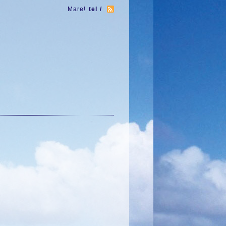
Mare!
tel /