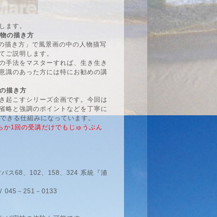
します。
人物の描き方
物の描き方」で風景画の中の人物描写
てご説明します。
の手法をマスターすれば、生き生き
意識のあった方には特にお勧めの講
街の描き方
き起こすシリーズ企画です。今回は
省略と強調のポイントなどを丁寧に
揮できる仕組みになっています。
らか1回の受講だけでもじゅうぶん
時
8、102、158、324 系統『浦
 045－251－0133