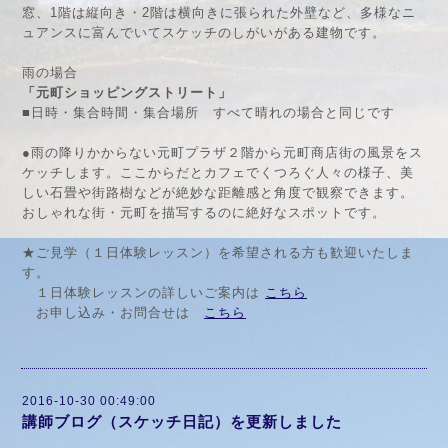
窓、1階は縦向き・2階は横向きに張られた外壁など、多様なニ
ュアンスに富んでいてスケッチのしがいがある建物です。
雨の場合
「元町ショッピングストリート」
■日時・
集合時間・
集合場所
すべて晴れの場合と同じです
●雨の降りかからない元町プラザ２階から元町商店街の風景をス
ケッチします。ここからだとカフェでくつろぐ人々の様子、美
しい石畳や街路樹などが絶妙な距離感と角度で観察できます。
おしゃれな街・元町を描写するのに絶好なスポットです。
★ご見学（１日体験レッスン）を希望される方も歓迎いたしま
す。
１日体験レッスンの詳しいご案内は
こちら
お申し込み・お問合せは
こちら
2016-10-30 00:49:00
講師ブログ（スケッチ日記）を更新しました