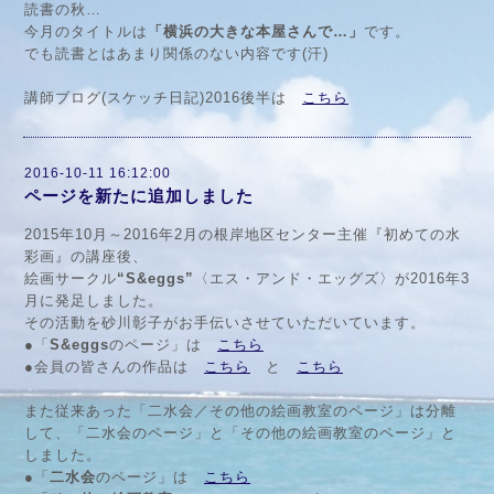
読書の秋…
今月のタイトルは
「横浜の大きな本屋さんで…」
です。
でも読書とはあまり関係のない内容です(汗)
講師ブログ(スケッチ日記)2016後半は
こちら
2016-10-11 16:12:00
ページを新たに追加しました
2015年10月～2016年2月の根岸地区センター主催『初めての水
彩画』の講座後、
絵画サークル
“S&eggs”
〈エス・アンド・エッグズ〉が2016年3
月に発足しました。
その活動を砂川彰子がお手伝いさせていただいています。
●「
S&eggs
のページ」は
こちら
●会員の皆さんの作品は
こちら
と
こちら
また従来あった「二水会／その他の絵画教室のページ」は分離
して、「二水会のページ」と「その他の絵画教室のページ」と
しました。
●「
二水会
のページ」は
こちら