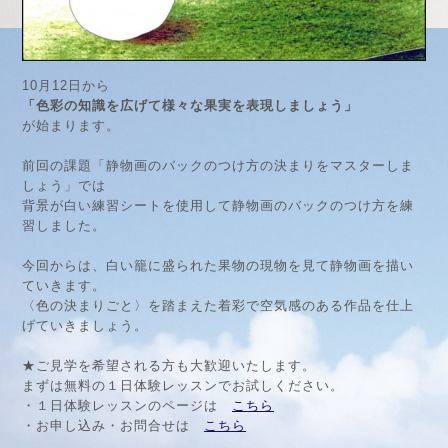
10月12日から
「色彩の知識を広げて様々な果実を表現しましょう」
が始まります。
前回の課題「静物画のバックのつけ方の決まりをマスターしま
しょう」では
背景が白い練習シートを使用して静物画のバックのつけ方を練
習しました。
今回からは、白い籠に盛られた果物の現物を見て静物画を描い
ていきます。
〈色の決まりごと〉を踏まえた着彩で空気感のある作品を仕上
げていきましょう。
★ご見学を希望される方も大歓迎いたします。
まずは無料の１日体験レッスンでお試しください。
・１日体験レッスンのページは
こちら
・お申し込み・お問合せは
こちら