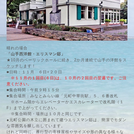
晴れの場合
「山手西洋館・エリスマン邸」
★10月のベーリックホールに続き、2か月連続で山手の洋館をス
ケッチします！
■日時：１１月 ６日+２０日
※１１月の１回目(６日)は、１０月の２回目の翌週です。ご注
意ください。
■集合時間：午前９時１５分
■集合場所：みなとみらい線「元町中華街駅」５、６番改札
※ホーム階からエレベーターかエスカレーターで改札階（１
F）まで上がってください。
※集合時間・場所は１０月と同じです。
●元町公園の木立に囲まれて建つエリスマン邸は、簡潔でモダン
な雰囲気を醸し出しています。
けれど同時に、雁行型の寄棟屋根やサイズや形の異なる様々な