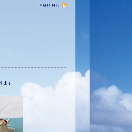
Mare!
tel /
ります