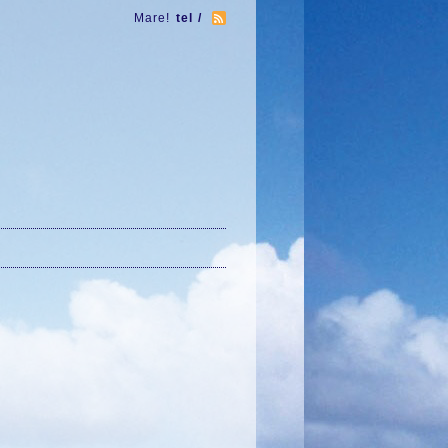
Mare!
tel /