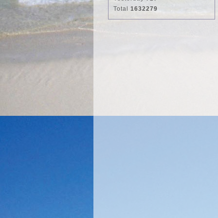
Total
1632279