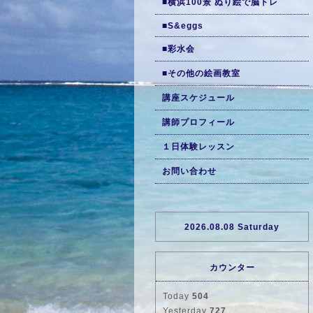
■横浜100景 ぬり絵で脳トレ
■S&eggs
■彩水会
■その他の絵画教室
講座スケジュール
講師プロフィール
１日体験レッスン
お問い合わせ
2026.08.08 Saturday
カウンター
Today
504
Yesterday
727