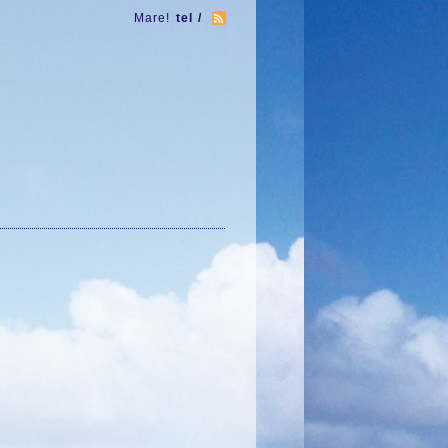
Mare!
tel /