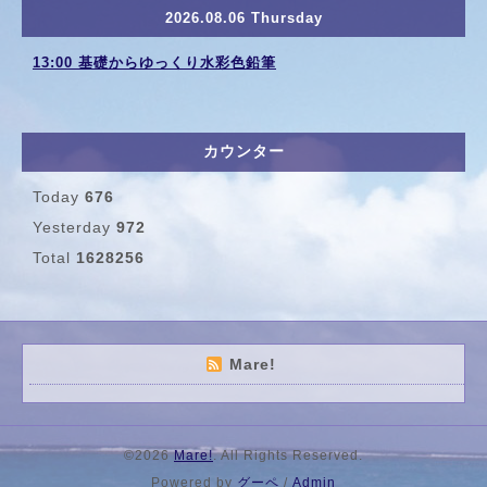
2026.08.06 Thursday
13:00 基礎からゆっくり水彩色鉛筆
カウンター
Today
676
Yesterday
972
Total
1628256
Mare!
©2026
Mare!
. All Rights Reserved.
Powered by
グーペ
/
Admin