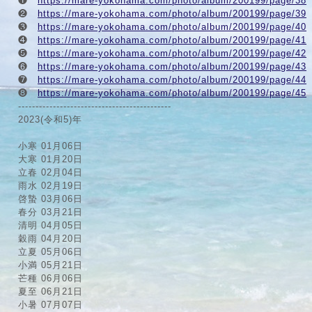
❶
https://mare-yokohama.com/photo/album/200199/page/38
❷
https://mare-yokohama.com/photo/album/200199/page/39
❸
https://mare-yokohama.com/photo/album/200199/page/40
❹
https://mare-yokohama.com/photo/album/200199/page/41
❺
https://mare-yokohama.com/photo/album/200199/page/42
❻
https://mare-yokohama.com/photo/album/200199/page/43
❼
https://mare-yokohama.com/photo/album/200199/page/44
❽
https://mare-yokohama.com/photo/album/200199/page/45
--------------------------------------------
2023(令和5)年
小寒
01月06日
大寒
01月20日
立春
02月04日
雨水
02月19日
啓蟄
03月06日
春分
03月21日
清明
04月05日
穀雨
04月20日
立夏
05月06日
小満
05月21日
芒種
06月06日
夏至
06月21日
小暑
07月07日