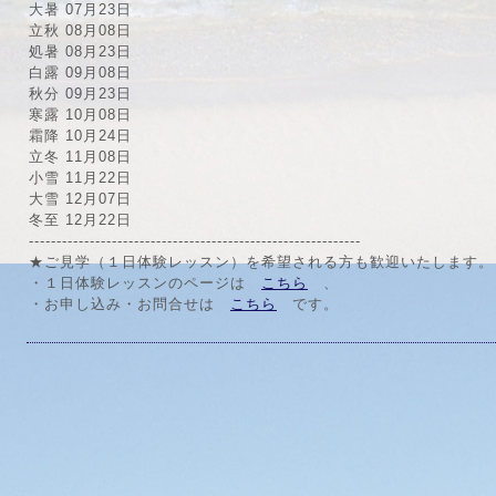
大暑
07月23日
立秋
08月08日
処暑
08月23日
白露
09月08日
秋分
09月23日
寒露
10月08日
霜降
10月24日
立冬
11月08日
小雪
11月22日
大雪
12月07日
冬至
12月22日
------------------------------------------------------------
★ご見学（１日体験レッスン）を希望される方も歓迎いたします。
・１日体験レッスンのページは
こちら
、
・お申し込み・お問合せは
こちら
です。