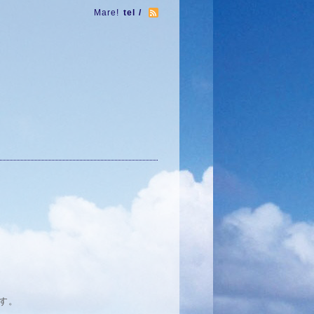
Mare!
tel /
す。