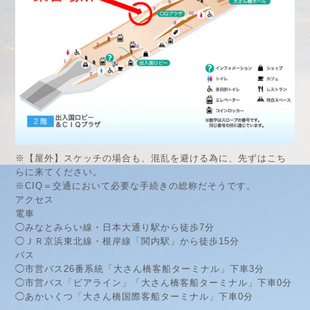
※【屋外】スケッチの場合も、混乱を避ける為に、先ずはこち
らに来てください。
※CIQ＝交通において必要な手続きの総称だそうです。
アクセス
電車
◯みなとみらい線・日本大通り駅から徒歩7分
◯ＪＲ京浜東北線・根岸線「関内駅」から徒歩15分
バス
◯市営バス26番系統「大さん橋客船ターミナル」下車3分
◯市営バス「ピアライン」「大さん橋客船ターミナル」下車0分
◯あかいくつ「大さん橋国際客船ターミナル」下車0分