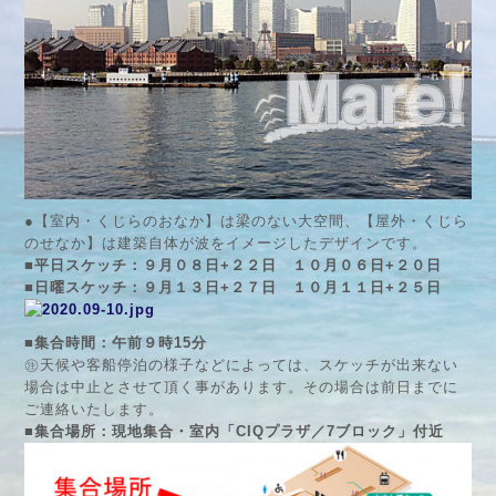
●【室内・くじらのおなか】は梁のない大空間、【屋外・くじら
のせなか】は建築自体が波をイメージしたデザインです。
■平日スケッチ：９月０８日+２２日 １０月０６日+２０日
■日曜スケッチ：９月１３日+２７日 １０月１１日+２５日
■集合時間：午前９時15分
㊟天候や客船停泊の様子などによっては、スケッチが出来ない
場合は中止とさせて頂く事があります。その場合は前日までに
ご連絡いたします。
■集合場所：現地集合・室内「CIQプラザ／7ブロック」付近