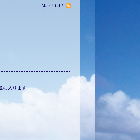
Mare!
tel /
題に入ります