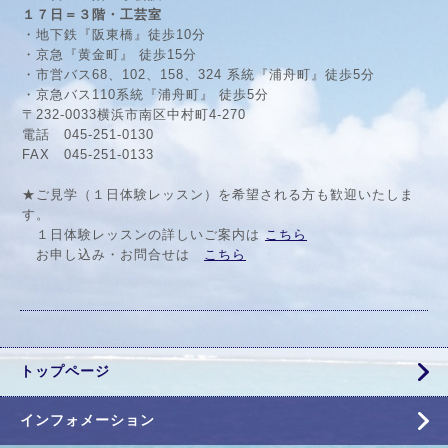
１７日＝３階・工芸室
・地下鉄『阪東橋』徒歩10分
・京急『黄金町』 徒歩15分
・市営バス68、102、158、324 系統『浦舟町』徒歩5分
・京急バス110系統『浦舟町』 徒歩5分
〒232-0033横浜市南区中村町4-270
電話 045-251-0130
FAX 045-251-0133
★ご見学（１日体験レッスン）を希望される方も歓迎いたしま
す。
１日体験レッスンの詳しいご案内は
こちら
お申し込み・お問合せは
こちら
トップページ
インフォメーション