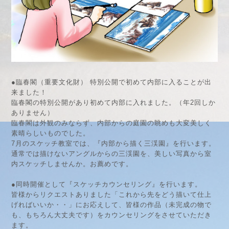
●臨春閣（重要文化財） 特別公開で初めて内部に入ることが出
来ました！
臨春閣の特別公開があり初めて内部に入れました。（年2回しか
ありません）
臨春閣は外観のみならず、内部からの庭園の眺めも大変美しく
素晴らしいものでした。
7月のスケッチ教室では、『内部から描く三渓園』を行います。
通常では描けないアングルからの三渓園を、美しい写真から室
内スケッチしませんか。お薦めです。
●同時開催として『スケッチカウンセリング』を行います。
皆様からリクエストありました「これから先をどう描いて仕上
げればいいか・・」にお応えして、皆様の作品（未完成の物で
も、もちろん大丈夫です）をカウンセリングをさせていただき
ます。