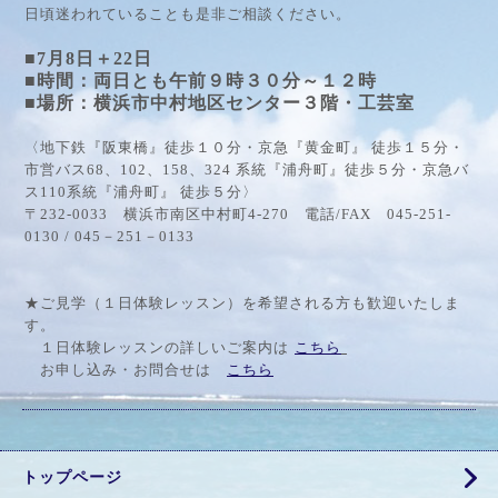
日頃迷われていることも是非ご相談ください。
■7月8日＋22日
■時間：両日とも午前９時３０分～１２時
■場所：横浜市中村地区センター３階・工芸室
〈地下鉄『阪東橋』徒歩１０分・京急『黄金町』 徒歩１５分・
市営バス68、102、158、324 系統『浦舟町』徒歩５分・京急バ
ス110系統『浦舟町』 徒歩５分〉
〒232-0033 横浜市南区中村町4-270 電話/FAX 045-251-
0130 / 045－251－0133
★ご見学（１日体験レッスン）を希望される方も歓迎いたしま
す。
１日体験レッスンの詳しいご案内は
こちら
お申し込み・お問合せは
こちら
トップページ