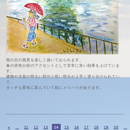
雨の日の風景を楽しく描いておられます。
傘の赤色が絵のアクセントとして非常に良い効果を上げていま
す。
建物や水面の明るい部分と暗い部分が上手く塗り分けられてい
て、
タッチも変化に富んでいて絵にメリハリがあります。
«
...
11
12
13
14
15
16
17
18
19
20
...