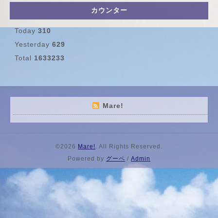
カウンター
Today
310
Yesterday
629
Total
1633233
Mare!
©2026
Mare!
. All Rights Reserved.
Powered by
グーペ
/
Admin