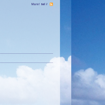
Mare!
tel /