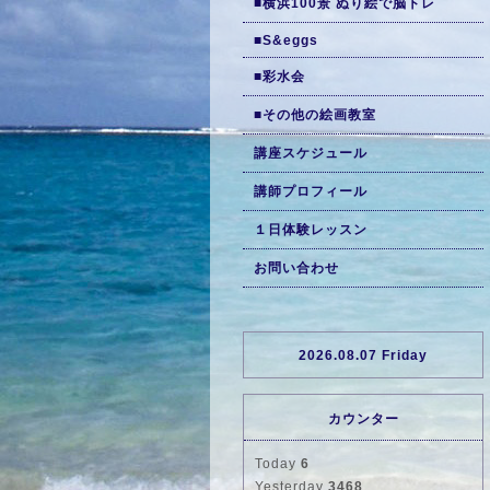
■横浜100景 ぬり絵で脳トレ
■S&eggs
■彩水会
■その他の絵画教室
講座スケジュール
講師プロフィール
１日体験レッスン
お問い合わせ
2026.08.07 Friday
カウンター
Today
6
Yesterday
3468