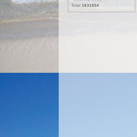
Total
1631054