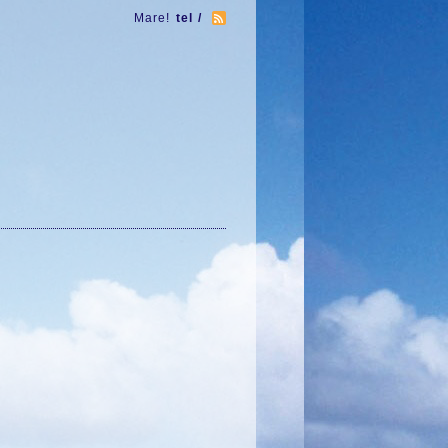
Mare!
tel /