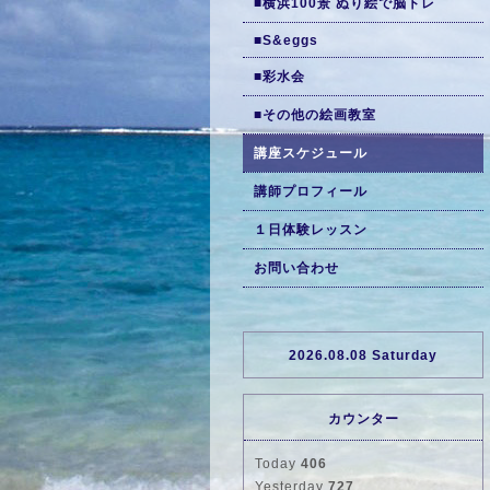
■横浜100景 ぬり絵で脳トレ
■S&eggs
■彩水会
■その他の絵画教室
講座スケジュール
講師プロフィール
１日体験レッスン
お問い合わせ
2026.08.08 Saturday
カウンター
Today
406
Yesterday
727