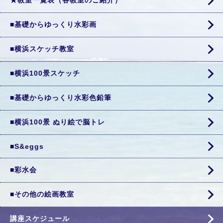
★教室一覧表（各教室のご紹介）
■基礎からゆっくり水彩画
■横浜スケッチ教室
■横浜100景スケッチ
■基礎からゆっくり水彩色鉛筆
■横浜100景 ぬり絵で脳トレ
■S&eggs
■彩水会
■その他の絵画教室
講座スケジュール