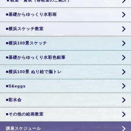
★教室一覧表（各教室のご紹介）
■基礎からゆっくり水彩画
■横浜スケッチ教室
■横浜100景スケッチ
■基礎からゆっくり水彩色鉛筆
■横浜100景 ぬり絵で脳トレ
■S&eggs
■彩水会
■その他の絵画教室
講座スケジュール