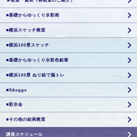
★教室一覧表（各教室のご紹介）
■基礎からゆっくり水彩画
■横浜スケッチ教室
■横浜100景スケッチ
■基礎からゆっくり水彩色鉛筆
■横浜100景 ぬり絵で脳トレ
■S&eggs
■彩水会
■その他の絵画教室
講座スケジュール