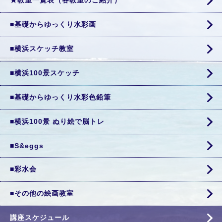
★教室一覧表（各教室のご紹介）
■基礎からゆっくり水彩画
■横浜スケッチ教室
■横浜100景スケッチ
■基礎からゆっくり水彩色鉛筆
■横浜100景 ぬり絵で脳トレ
■S&eggs
■彩水会
■その他の絵画教室
講座スケジュール