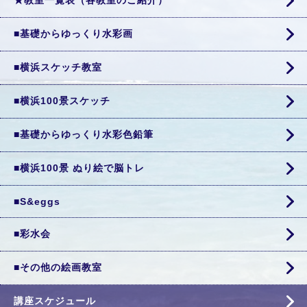
★教室一覧表（各教室のご紹介）
■基礎からゆっくり水彩画
■横浜スケッチ教室
■横浜100景スケッチ
■基礎からゆっくり水彩色鉛筆
■横浜100景 ぬり絵で脳トレ
■S&eggs
■彩水会
■その他の絵画教室
講座スケジュール