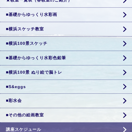
★教室一覧表（各教室のご紹介）
■基礎からゆっくり水彩画
■横浜スケッチ教室
■横浜100景スケッチ
■基礎からゆっくり水彩色鉛筆
■横浜100景 ぬり絵で脳トレ
■S&eggs
■彩水会
■その他の絵画教室
講座スケジュール