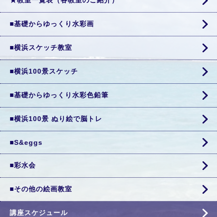
★教室一覧表（各教室のご紹介）
■基礎からゆっくり水彩画
■横浜スケッチ教室
■横浜100景スケッチ
■基礎からゆっくり水彩色鉛筆
■横浜100景 ぬり絵で脳トレ
■S&eggs
■彩水会
■その他の絵画教室
講座スケジュール