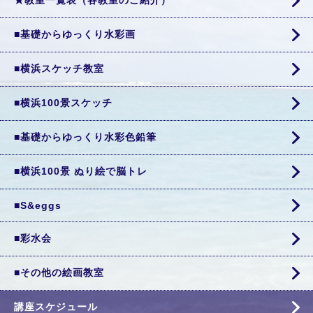
★教室一覧表（各教室のご紹介）
■基礎からゆっくり水彩画
■横浜スケッチ教室
■横浜100景スケッチ
■基礎からゆっくり水彩色鉛筆
■横浜100景 ぬり絵で脳トレ
■S&eggs
■彩水会
■その他の絵画教室
講座スケジュール