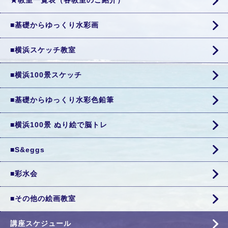
★教室一覧表（各教室のご紹介）
■基礎からゆっくり水彩画
■横浜スケッチ教室
■横浜100景スケッチ
■基礎からゆっくり水彩色鉛筆
■横浜100景 ぬり絵で脳トレ
■S&eggs
■彩水会
■その他の絵画教室
講座スケジュール