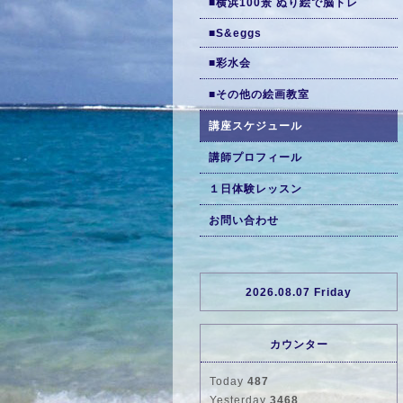
■横浜100景 ぬり絵で脳トレ
■S&eggs
■彩水会
■その他の絵画教室
講座スケジュール
講師プロフィール
１日体験レッスン
お問い合わせ
2026.08.07 Friday
カウンター
Today
487
Yesterday
3468