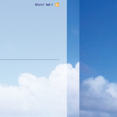
Mare!
tel /