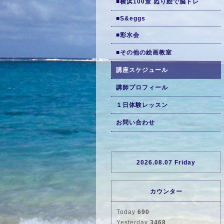
■横浜100景 ぬり絵で脳トレ
■S&eggs
■彩水会
■その他の絵画教室
講座スケジュール
講師プロフィール
１日体験レッスン
お問い合わせ
2026.08.07 Friday
カウンター
Today
690
Yesterday
3468