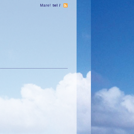
Mare!
tel /