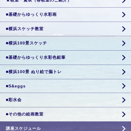
★教室一覧表（各教室のご紹介）
■基礎からゆっくり水彩画
■横浜スケッチ教室
■横浜100景スケッチ
■基礎からゆっくり水彩色鉛筆
■横浜100景 ぬり絵で脳トレ
■S&eggs
■彩水会
■その他の絵画教室
講座スケジュール