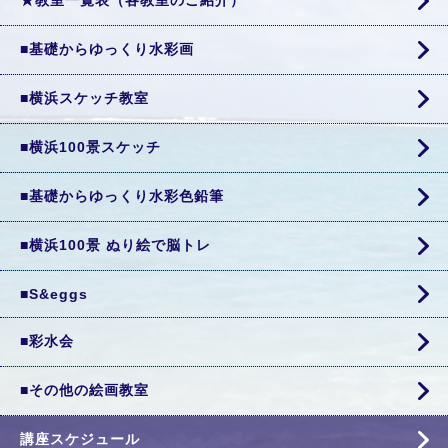
★教室一覧表（各教室のご紹介）
■基礎からゆっくり水彩画
■横浜スケッチ教室
■横浜100景スケッチ
■基礎からゆっくり水彩色鉛筆
■横浜100景 ぬり絵で脳トレ
■S&eggs
■彩水会
■その他の絵画教室
講座スケジュール