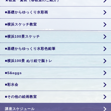
★教室一覧表（各教室のご紹介）
■基礎からゆっくり水彩画
■横浜スケッチ教室
■横浜100景スケッチ
■基礎からゆっくり水彩色鉛筆
■横浜100景 ぬり絵で脳トレ
■S&eggs
■彩水会
■その他の絵画教室
講座スケジュール