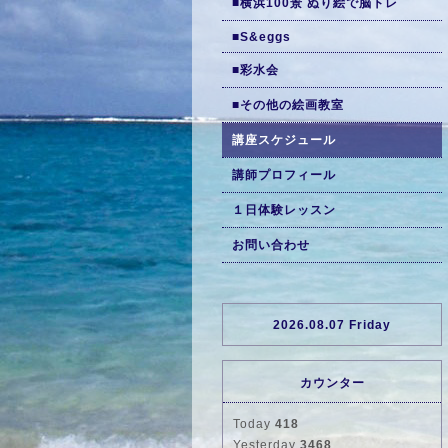
■横浜100景 ぬり絵で脳トレ
■S&eggs
■彩水会
■その他の絵画教室
講座スケジュール
講師プロフィール
１日体験レッスン
お問い合わせ
2026.08.07 Friday
カウンター
Today
418
Yesterday
3468