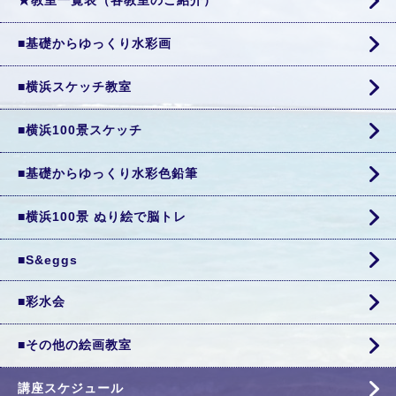
★教室一覧表（各教室のご紹介）
■基礎からゆっくり水彩画
■横浜スケッチ教室
■横浜100景スケッチ
■基礎からゆっくり水彩色鉛筆
■横浜100景 ぬり絵で脳トレ
■S&eggs
■彩水会
■その他の絵画教室
講座スケジュール