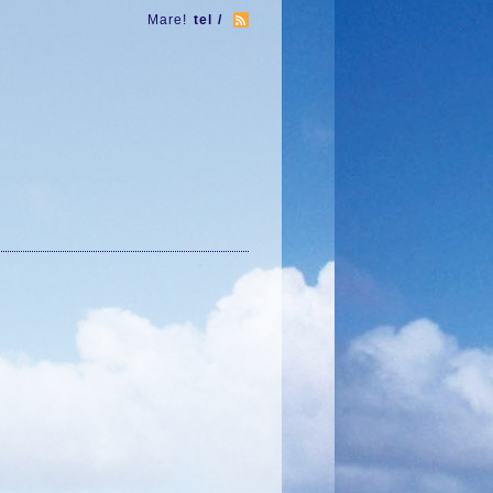
Mare!
tel /