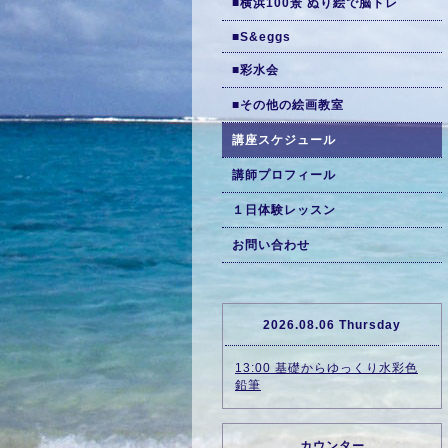
■横浜100景 ぬり絵で脳トレ
■S&eggs
■彩水会
■その他の絵画教室
講座スケジュール
講師プロフィール
１日体験レッスン
お問い合わせ
2026.08.06 Thursday
13:00 基礎からゆっくり水彩色
鉛筆
カウンター