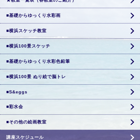
★教室一覧表（各教室のご紹介）
■基礎からゆっくり水彩画
■横浜スケッチ教室
■横浜100景スケッチ
■基礎からゆっくり水彩色鉛筆
■横浜100景 ぬり絵で脳トレ
■S&eggs
■彩水会
■その他の絵画教室
講座スケジュール