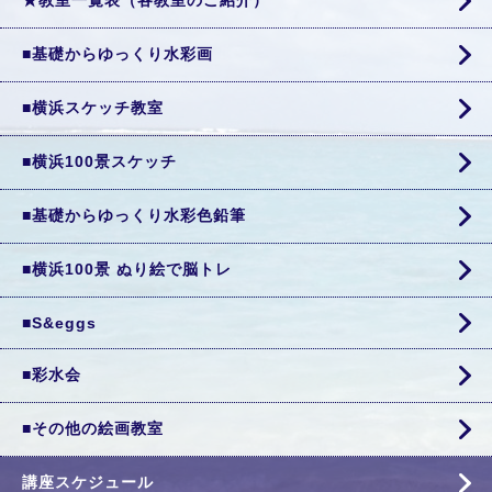
★教室一覧表（各教室のご紹介）
■基礎からゆっくり水彩画
■横浜スケッチ教室
■横浜100景スケッチ
■基礎からゆっくり水彩色鉛筆
■横浜100景 ぬり絵で脳トレ
■S&eggs
■彩水会
■その他の絵画教室
講座スケジュール