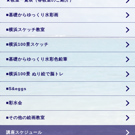
★教室一覧表（各教室のご紹介）
■基礎からゆっくり水彩画
■横浜スケッチ教室
■横浜100景スケッチ
■基礎からゆっくり水彩色鉛筆
■横浜100景 ぬり絵で脳トレ
■S&eggs
■彩水会
■その他の絵画教室
講座スケジュール