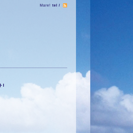
Mare!
tel /
トI