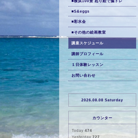
■横浜100景 ぬり絵で脳トレ
■S&eggs
■彩水会
■その他の絵画教室
講座スケジュール
講師プロフィール
１日体験レッスン
お問い合わせ
2026.08.08 Saturday
カウンター
Today
474
Yesterday
727