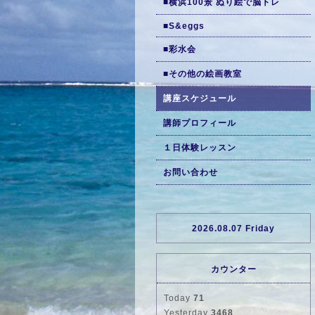
■横浜100景 ぬり絵で脳トレ
■S&eggs
■彩水会
■その他の絵画教室
講座スケジュール
講師プロフィール
１日体験レッスン
お問い合わせ
2026.08.07 Friday
カウンター
Today
71
Yesterday
3468