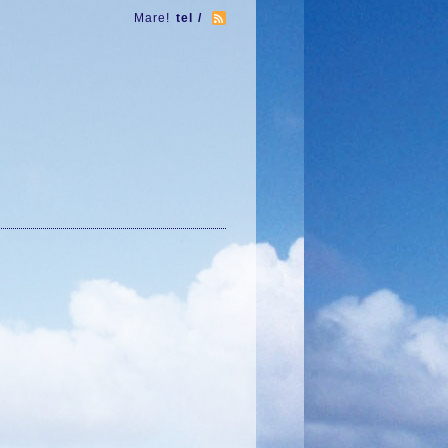
Mare!
tel /