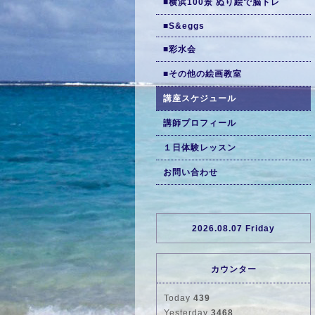
■横浜100景 ぬり絵で脳トレ
■S&eggs
■彩水会
■その他の絵画教室
講座スケジュール
講師プロフィール
１日体験レッスン
お問い合わせ
2026.08.07 Friday
カウンター
Today
439
Yesterday
3468