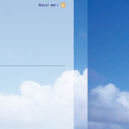
Mare!
tel /