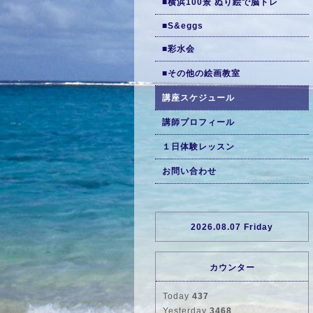
■横浜100景 ぬり絵で脳トレ
■S&eggs
■彩水会
■その他の絵画教室
講座スケジュール
講師プロフィール
１日体験レッスン
お問い合わせ
2026.08.07 Friday
カウンター
Today
437
Yesterday
3468